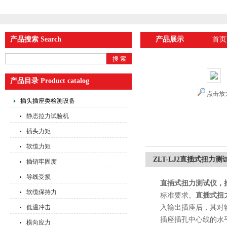
产品搜索 Search
产品展示
首页
产品目录 Product catalog
点击放
插头插座类检测设备
静态拉力试验机
插头力矩
软缆力矩
ZLT-LJ2直插式扭力
插销牢固度
导线受损
直插式扭力测试仪，
软缆保持力
标准要求。
直插式扭
低温冲击
入输出插座后，其对
插座插孔中心线的水
横向应力