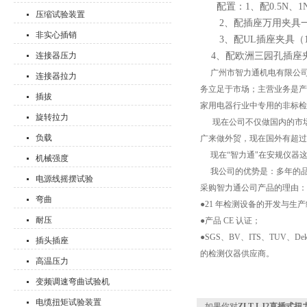
配置：1、配0.5N、1
压缩试验装置
2、配插座万用夹具
非实心插销
3、配UL插座夹具（1
连接器压力
4、配欧洲三园孔插座
广州市智力通机电有限公司，就
连接器拉力
务立足于市场；主营业务是产品
插拔
家用电器行业中专用的非标检
旋转拉力
现在公司不仅做国内的市场，从
负载
广来做外贸，现在国外有超过 
现在“智力通"在安规仪器
机械强度
我公司的优势是：多年的品
电源线摇摆试验
采购智力通公司产品的理由：
弯曲
●21 年检测设备的开发与
耐压
●产品 CE 认证；
●SGS、BV、ITS、TUV、
插头插座
的检测仪器供应商。
高温压力
变频调速弯曲试验机
电缆扭矩试验装置
如果你对
ZLT-LJ2直插