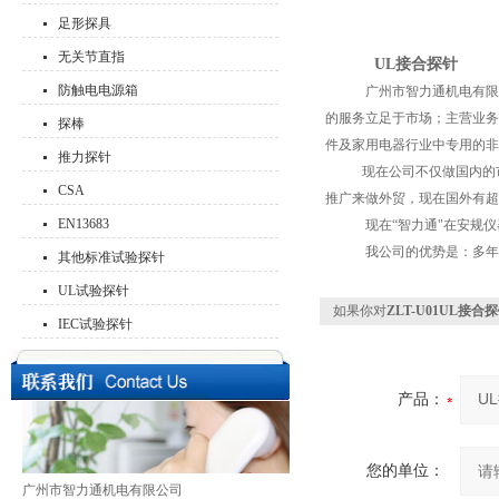
足形探具
无关节直指
UL接合探针
防触电电源箱
广州市智力通机电有限公司，就
的服务立足于市场；主营业务是
探棒
件及家用电器行业中专用的非
推力探针
现在公司不仅做国内的市场，
CSA
推广来做外贸，现在国外有超过
EN13683
现在“智力通"在安规仪器
我公司的优势是：多年的品
其他标准试验探针
UL试验探针
如果你对
ZLT-U01UL接合
IEC试验探针
产品：
您的单位：
广州市智力通机电有限公司