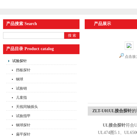
产品搜索 Search
产品展示
产品目录 Product catalog
点击放
试验探针
挡板探针
钢球
试验销
儿童指
天线同轴插头
ZLT-U01UL接合探针
的
试验指甲
钢球探针
UL接合探针
符合UL
UL474图5.1、UL65
扁平探针