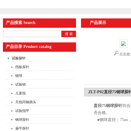
产品搜索 Search
产品展示
产品目录 Product catalog
点击放
试验探针
挡板探针
钢球
试验销
ZLT-P02直径75钢球探
儿童指
天线同轴插头
直径75钢球探针
符合I
试验指甲
否合格。
钢球探针
●钢球直径：75㎜
扁平探针