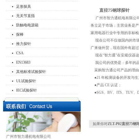
足形探具
直径75钢球探针
无关节直指
广州市智力通机电有限公司，
防触电电源箱
务立足于市场；主营业务是产品
家用电器行业中专用的非标检
探棒
现在公司不仅做国内的市场，从
推力探针
广来做外贸，现在国外有超过 
CSA
现在“智力通"在安规仪器
EN13683
我公司的优势是：多年的品
采购智力通公司产品的理由
其他标准试验探针
●21 年检测设备的开发与
UL试验探针
●产品 CE 认证；
IEC试验探针
●SGS、BV、ITS、TUV
如果你对
ZLT-P02直径75
广州市智力通机电有限公司