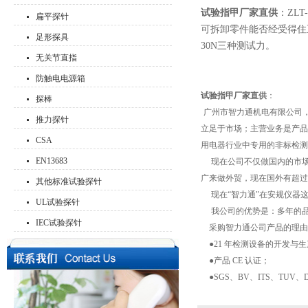
试验指甲厂家直供
：ZLT
扁平探针
可拆卸零件能否经受得住
足形探具
30N三种测试力。
无关节直指
防触电电源箱
试验指甲厂家直供
：
探棒
广州市智力通机电有限公司，就
推力探针
立足于市场；主营业务是产品质
CSA
用电器行业中专用的非标检测
EN13683
现在公司不仅做国内的市场，从
广来做外贸，现在国外有超过 
其他标准试验探针
现在“智力通"在安规仪器
UL试验探针
我公司的优势是：多年的品
IEC试验探针
采购智力通公司产品的理由
●21 年检测设备的开发与
●产品 CE 认证；
●SGS、BV、ITS、TUV