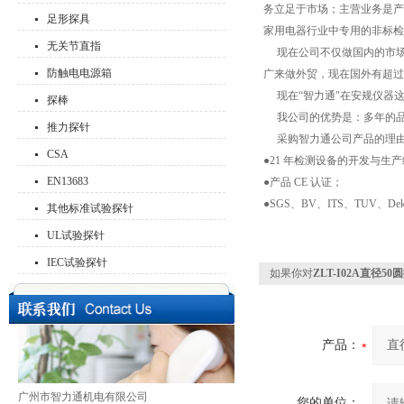
务立足于市场；主营业务是产品
足形探具
家用电器行业中专用的非标检
无关节直指
现在公司不仅做国内的市场，从
防触电电源箱
广来做外贸，现在国外有超过 
现在“智力通"在安规仪器
探棒
我公司的优势是：多年的品
推力探针
采购智力通公司产品的理
CSA
●21 年检测设备的开发与
EN13683
●产品 CE 认证；
●SGS、BV、ITS、TUV
其他标准试验探针
UL试验探针
IEC试验探针
如果你对
ZLT-I02A直径
产品：
广州市智力通机电有限公司
您的单位：