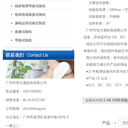
主要技术参数：
线材摇摆弯曲试验机
试验架高度：1000mm（
电线电缆曲挠试验机
试验架材质：不锈钢;
漏电起痕试验仪制造
试样夹角：30°
广州市智力通机电有限公司，成
曲挠试验机
设备，具体是符合 GB、IE
弯曲试验机
现在公司不仅做国内的市场，
来做外贸，现在国外有超过3
我公司的优势是：多年的品
采购智力通公司产品的理由
●21 年检测设备的开发与
●产品 CE 认证；
广州市智力通机电有限公司
●SGS、BV、ITS、TUV
售后服务：18011959092
销售传真：86-20-81927487
如果你对
ZLT-ML1汽车
公司邮箱：zlt@zhilitong.net
办公地址：广州市荔湾区龙溪中路166号-8
产品：
一楼之二