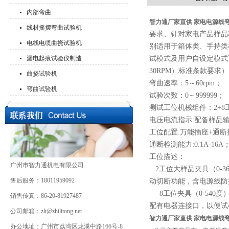
内部弯曲
智力通厂家直供 家电电源线
线材摇摆弯曲试验机
要求、针对家电产品样品
电线电缆曲挠试验机
别适用于箱体类、手持类样
漏电起痕试验仪制造
试模式及用户自设定模式可供用
30RPM）标准条款要求
曲挠试验机
弯曲速率：5～6
0rpm
；
弯曲试验机
试验次数：
0～999999
；
测试工位机械组件：2+8
电压电流指示:配备样品
工位配置:万能插座+通断
通断检测能力:0.1A-16A
工位描述：
广州市智力通机电有限公司
2工位大样品夹具（0-
售后服务：18011959092
动切断功能，含电源线防
8工位夹具（0-540度
销售传真：86-20-81927487
配有电器连接口，以便试
公司邮箱：zlt@zhilitong.net
智力通厂家直供 家电电源线
办公地址：广州市荔湾区龙溪中路166号-8