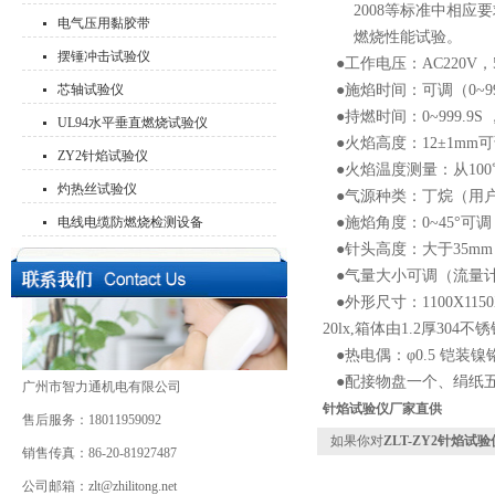
2008等标准中相应
电气压用黏胶带
燃烧性能试验
。
摆锤冲击试验仪
●
工作电压：AC220V，
芯轴试验仪
●施焰时间：可调（0~99
●持燃时间：0~999.9
UL94水平垂直燃烧试验仪
●火焰高度：12±1
mm
可
ZY2针焰试验仪
●火焰温度测量：从10
0
灼热丝试验仪
●
气源种类：丁烷（用
电线电缆防燃烧检测设备
●施焰角度：0~45°可调
●针头高度：大于35
mm
●气量大小可调（流量
●外形尺寸：1100X1150
20lx,箱体由1.2厚3
●热电偶：
φ0.5 铠
●配接物盘一个、绢纸
广州市智力通机电有限公司
针焰试验仪厂家直供
售后服务：18011959092
如果你对
ZLT-ZY2针焰试
销售传真：86-20-81927487
公司邮箱：zlt@zhilitong.net