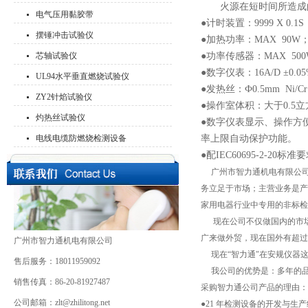
火源在短时间所造成
电气压用黏胶带
●
计时装置：9999 X 0.1S
摆锤冲击试验仪
●加热功率：MAX 90W
芯轴试验仪
●功率传感器：MAX 500
●数字仪表：16A/D ±0.0
UL94水平垂直燃烧试验仪
●发热丝：
Ф0.5mm Ni/Cr
ZY2针焰试验仪
●操作室体积：大于0.5立
灼热丝试验仪
●数字仪表显示、操作方
电线电缆防燃烧检测设备
率上限自动保护功能。
●配
IEC60695
-2-20
标准要
广州市智力通机电有限公司，就
务立足于市场；主营业务是产品
家用电器行业中专用的非标检
现在公司不仅做国内的市场，从
广来做外贸，现在国外有超过 
广州市智力通机电有限公司
现在“智力通"在安规仪器
售后服务：18011959092
我公司的优势是：多年的品
销售传真：86-20-81927487
采购智力通公司产品的理由：
公司邮箱：zlt@zhilitong.net
●21 年检测设备的开发与